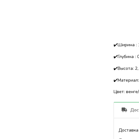
✔️Ширина : 1
✔️Глубина : 0
✔️Высота: 2,
✔️Материал
Цвет: венге
Дос
Доставка